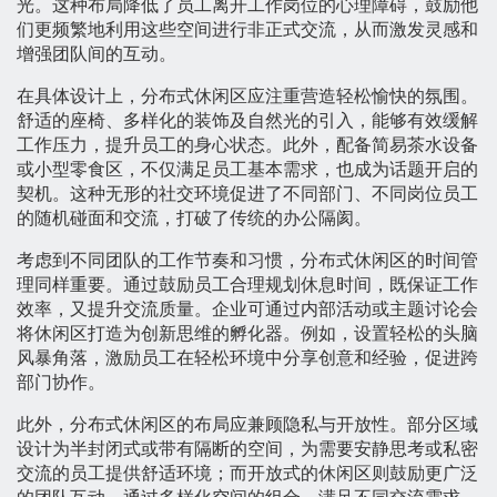
光。这种布局降低了员工离开工作岗位的心理障碍，鼓励他
们更频繁地利用这些空间进行非正式交流，从而激发灵感和
增强团队间的互动。
在具体设计上，分布式休闲区应注重营造轻松愉快的氛围。
舒适的座椅、多样化的装饰及自然光的引入，能够有效缓解
工作压力，提升员工的身心状态。此外，配备简易茶水设备
或小型零食区，不仅满足员工基本需求，也成为话题开启的
契机。这种无形的社交环境促进了不同部门、不同岗位员工
的随机碰面和交流，打破了传统的办公隔阂。
考虑到不同团队的工作节奏和习惯，分布式休闲区的时间管
理同样重要。通过鼓励员工合理规划休息时间，既保证工作
效率，又提升交流质量。企业可通过内部活动或主题讨论会
将休闲区打造为创新思维的孵化器。例如，设置轻松的头脑
风暴角落，激励员工在轻松环境中分享创意和经验，促进跨
部门协作。
此外，分布式休闲区的布局应兼顾隐私与开放性。部分区域
设计为半封闭式或带有隔断的空间，为需要安静思考或私密
交流的员工提供舒适环境；而开放式的休闲区则鼓励更广泛