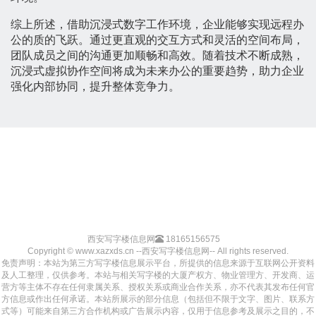
综上所述，借助沉浸式数字工作环境，企业能够实现远程办
公的质的飞跃。通过更直观的交互方式和灵活的空间布局，
团队成员之间的沟通更加顺畅和高效。随着技术不断成熟，
沉浸式虚拟协作空间将成为未来办公的重要趋势，助力企业
强化内部协同，提升整体竞争力。
西安写字楼信息网
18165156575
Copyright © www.xazxds.cn --西安写字楼信息网-- All rights reserved.
免责声明：本站为第三方写字楼信息展示平台，所提供的信息来源于互联网公开资料
及人工整理，仅供参考。本站与相关写字楼的大厦产权方、物业管理方、开发商、运
营方等主体不存在任何隶属关系、授权关系或商业合作关系，亦不代表其发布任何官
方信息或作出任何承诺。本站所展示的部分信息（包括但不限于文字、图片、联系方
式等）可能来自第三方合作机构或广告展示内容，仅用于信息参考及展示之目的，不