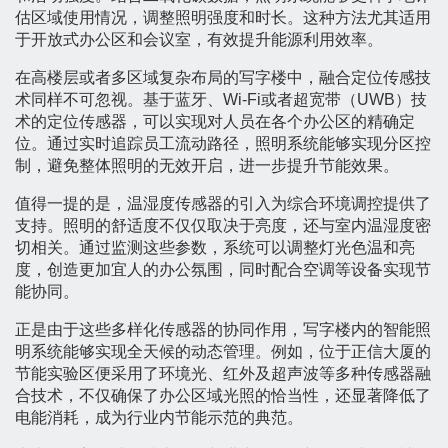
估区域使用情况，调整照明强度和时长。这种方法尤其适用
于开放式办公区和会议室，有效提升能源利用效率。
在高楼层或者多区域复杂布局的写字楼中，融合定位传感技
术同样不可忽视。基于蓝牙、Wi-Fi或者超宽带（UWB）技
术的定位传感器，可以实现对人员在各个办公区的精确定
位。通过实时追踪员工流动路径，照明系统能够实现分区控
制，避免整体照明的无效开启，进一步提升节能效果。
值得一提的是，温湿度传感器的引入为综合环境调控提供了
支持。照明的舒适度不仅仅取决于亮度，还与室内温湿度密
切相关。通过监测这些参数，系统可以调整灯光色温和亮
度，创造更加宜人的办公氛围，同时配合空调等设备实现节
能协同。
正是由于这些多样化传感器的协同作用，写字楼内的智能照
明系统能够实现全天候的动态管理。例如，位于正信大厦的
节能实验区便采用了环境光、红外及超声波等多种传感器融
合技术，不仅确保了办公区域光照的恰当性，还显著降低了
电能消耗，成为行业内节能示范的典范。