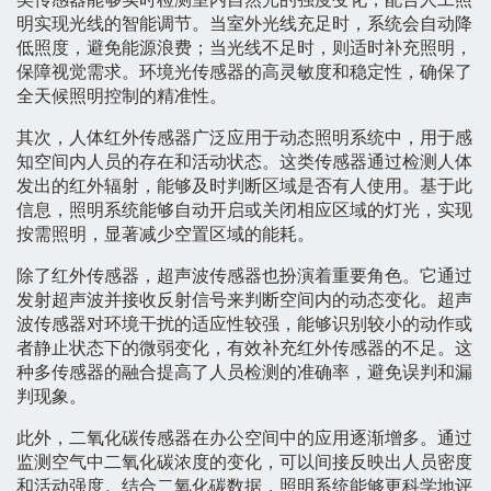
明实现光线的智能调节。当室外光线充足时，系统会自动降
低照度，避免能源浪费；当光线不足时，则适时补充照明，
保障视觉需求。环境光传感器的高灵敏度和稳定性，确保了
全天候照明控制的精准性。
其次，人体红外传感器广泛应用于动态照明系统中，用于感
知空间内人员的存在和活动状态。这类传感器通过检测人体
发出的红外辐射，能够及时判断区域是否有人使用。基于此
信息，照明系统能够自动开启或关闭相应区域的灯光，实现
按需照明，显著减少空置区域的能耗。
除了红外传感器，超声波传感器也扮演着重要角色。它通过
发射超声波并接收反射信号来判断空间内的动态变化。超声
波传感器对环境干扰的适应性较强，能够识别较小的动作或
者静止状态下的微弱变化，有效补充红外传感器的不足。这
种多传感器的融合提高了人员检测的准确率，避免误判和漏
判现象。
此外，二氧化碳传感器在办公空间中的应用逐渐增多。通过
监测空气中二氧化碳浓度的变化，可以间接反映出人员密度
和活动强度。结合二氧化碳数据，照明系统能够更科学地评